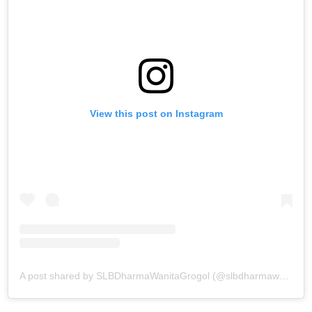
View this post on Instagram
A post shared by SLBDharmaWanitaGrogol (@slbdharmawanitagrogol)